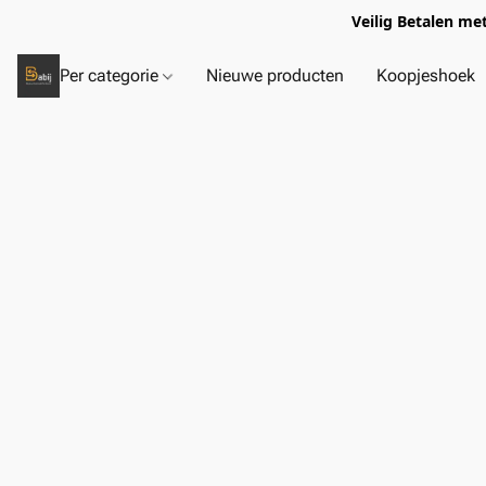
Veilig Betalen me
Per categorie
Nieuwe producten
Koopjeshoek