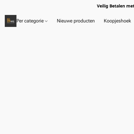
Veilig Betalen me
Per categorie
Nieuwe producten
Koopjeshoek