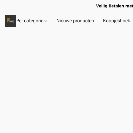
Veilig Betalen me
Per categorie
Nieuwe producten
Koopjeshoek