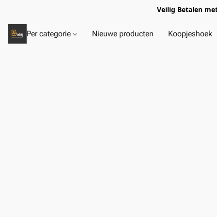
Veilig Betalen me
Per categorie
Nieuwe producten
Koopjeshoek