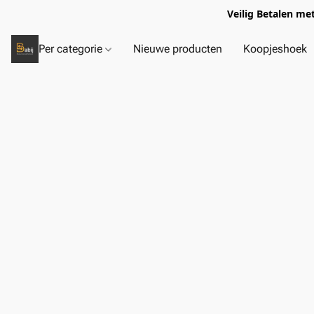
Veilig Betalen me
Per categorie
Nieuwe producten
Koopjeshoek