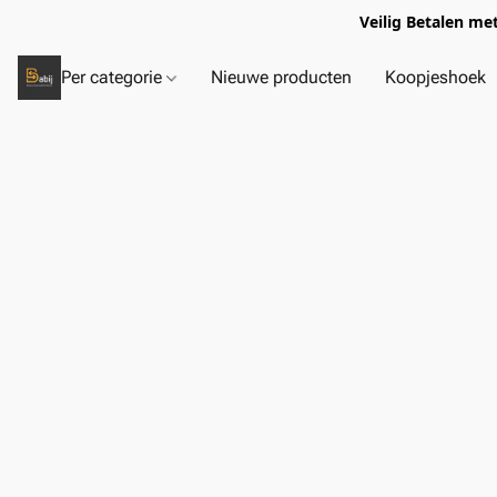
Veilig Betalen me
Per categorie
Nieuwe producten
Koopjeshoek