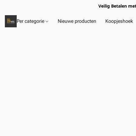
Veilig Betalen me
Per categorie
Nieuwe producten
Koopjeshoek