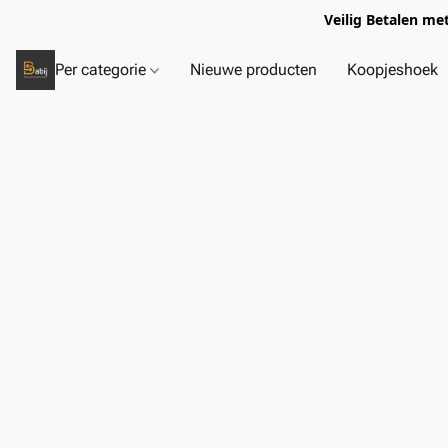
Veilig Betalen me
Per categorie
Nieuwe producten
Koopjeshoek