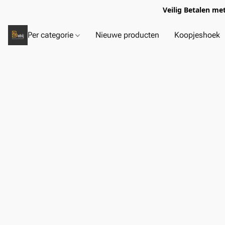
Veilig Betalen me
Per categorie
Nieuwe producten
Koopjeshoek