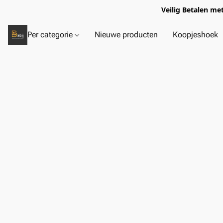
Veilig Betalen me
Per categorie
Nieuwe producten
Koopjeshoek