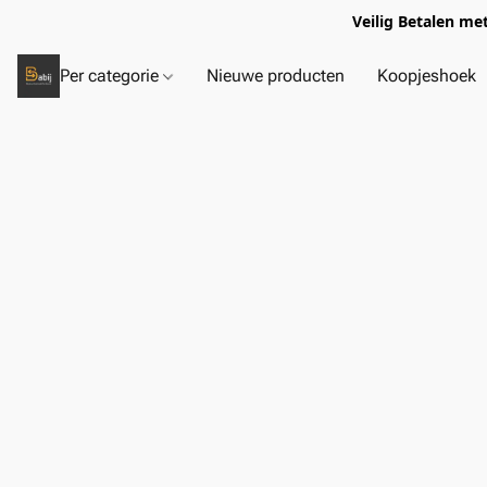
Veilig Betalen me
Per categorie
Nieuwe producten
Koopjeshoek