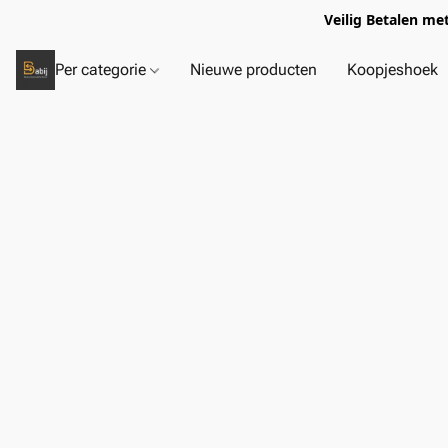
Veilig Betalen me
Per categorie
Nieuwe producten
Koopjeshoek